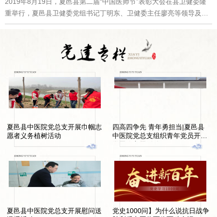
院召开新型冠状病毒感染的肺炎医疗救治专家组工作会议 培训内
2019年8月19日，夏邑县第二届“中国医师节”表彰大会在县卫健委隆
容涉及疫情防控的工作要求、新型冠状病毒感染的肺炎诊疗及感染防
重举行，夏邑县卫健委党组书记丁明东、卫健委主任廖亮等领导及夏
控和医务人员个人防护要求。此次培训任务重，时间紧，各科室所属
邑县优秀医师代表出席表彰大会。 夏邑县中医院共有四名同志获
人员在参加完院内学习培训后，门诊、急诊相关人员还要熟知预检分
得表彰，其中“夏邑县十佳医师”2名，“夏邑县优秀医师”2名。内分泌科
诊流程，引导发热病人到发热门诊进行初诊，做好宣教；临床科室内
主任陈复力、疼痛科主任何东 荣获夏邑县“十佳医师”妇产科闫娟、骨
部，对每一位工作人员均要再次进行培训，做到人人知晓。
伤科臧权威 荣获夏邑县“优秀医师” 夏邑县第二届“中国医师节”表
彰大会，进一步弘扬了“敬佑生命，救死扶伤、甘于奉献、大爱无
疆”的职业精神，旨在号召全县医师，不忘初心，守护生命，做一个悬
壶济世、仁心仁术的善良医师，为全县人民群众的健康保驾护航！
夏邑县中医院党总支开展巾帼志
四高四争先 青年勇担当|夏邑县
愿者义务植树活动
中医院党总支组织青年党员开展
学雷锋主题活动
夏邑县中医院党总支开展慰问送
党史1000问】为什么说抗日战争