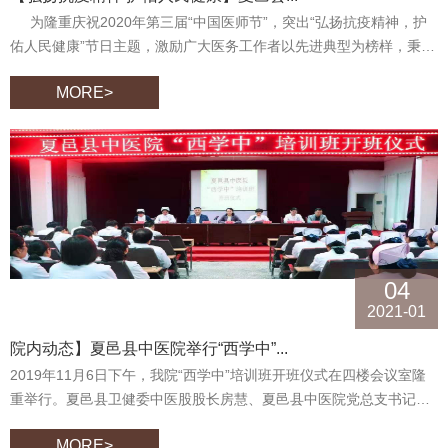
为隆重庆祝2020年第三届“中国医师节”，突出“弘扬抗疫精神，护
佑人民健康”节日主题，激励广大医务工作者以先进典型为榜样，秉承
医者仁心、强化使命担当，继续当好守护人民健康的忠诚卫士，不断
MORE>
增进全社会对医务工作者的理解和认同。为了熟练掌握运用医院感染
知识，能够面对疫情“召之即来、来之能战”，我院于8月18日组织开展
了第三届“中国医师节”感染知识竞赛活动。经过前期激烈的笔试、预
赛，由临床各科室自由组合的6组代表队脱颖而出，参加了此次比赛。
院领导班子及各科室工作人员300余人观看了比赛。
04
2021-01
院内动态】夏邑县中医院举行“西学中”...
2019年11月6日下午，我院“西学中”培训班开班仪式在四楼会议室隆
重举行。夏邑县卫健委中医股股长房慧、夏邑县中医院党总支书记、
院长孙玉松、副院长张璐、医政科科长吕丽青、护理部主任关晓翻、
MORE>
药剂科科长张高峰及授课教师出席了开班仪式。开班仪式由夏邑县中