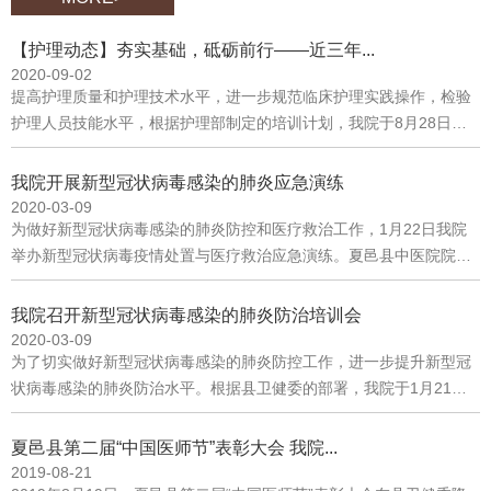
医院副院长柳秀真主持，近300名学员参加了本次开班仪式。夏邑县
【护理动态】夯实基础，砥砺前行——近三年...
中医院党总支书记、院长孙玉松致辞夏邑县中医院党总支书记、院长
2020-09-02
孙玉松介绍了本次西学中培训班的背景、意义及基本情况。他指出，
提高护理质量和护理技术水平，进一步规范临床护理实践操作，检验
开办“西学中”培训班是传承中医文化、优化中医服务的切实需要；是
护理人员技能水平，根据护理部制定的培训计划，我院于8月28日对
坚持中西医并重、把中医药与西医药摆在同等重要位置的需要；是壮
新入职护理人员进行了技能操作考核。
大中医人才队伍建设的需要。夏邑县卫健委中医股股长房慧致辞开班
我院开展新型冠状病毒感染的肺炎应急演练
仪式上，夏邑县卫健委中医股股长房慧指出，举办“西学中”培训班是
2020-03-09
坚持中西医并重，加强我县中医工作的一项重要举措。希望授课讲
为做好新型冠状病毒感染的肺炎防控和医疗救治工作，1月22日我院
师、学员相互交流，学有所获，确保完成学习任务，把自己培养成为
举办新型冠状病毒疫情处置与医疗救治应急演练。夏邑县中医院院长
优秀的中医人才。夏邑县中医院副院长柳秀真主持会议开班仪式结束
孙玉松主持应急演练部署工作会议院长孙玉松宣布演练开始现场模拟
后，夏邑县中医院优秀中医代表张村为培训班学员讲解了《中医基础
发热患者到我院就诊预检分诊人员引导患者到发热门诊就诊发热门诊
理论》。夏邑县中医院优秀中医代表张村为大家讲解《中医基础理
我院召开新型冠状病毒感染的肺炎防治培训会
医生对患者进行诊治抽血检验拍摄胸片医疗救治专家组对患者会诊将
2020-03-09
论》
发热患者安全转运指定医疗机构对转运车辆进行终末消毒分管院长和
为了切实做好新型冠状病毒感染的肺炎防控工作，进一步提升新型冠
参与人员评价总结本次演练，并宣布演练结束 我院通过开展新型
状病毒感染的肺炎防治水平。根据县卫健委的部署，我院于1月21日
冠状病毒感染的肺炎应急演练，进一步提高了医务人员的应急处置和
在行政楼二楼会议室召开夏邑县中医院新型冠状病毒感染的肺炎医疗
抢救配合协调能力，确保能及时、高效、有序地应对突发公共卫生事
救治专家组工作会议，并在四楼会议室召开新型冠状病毒感染的肺炎
夏邑县第二届“中国医师节”表彰大会 我院...
件，切实保障人民的身体健康！
防治培训会。院领导班子及全院职工参加了此次培训会。夏邑县中医
2019-08-21