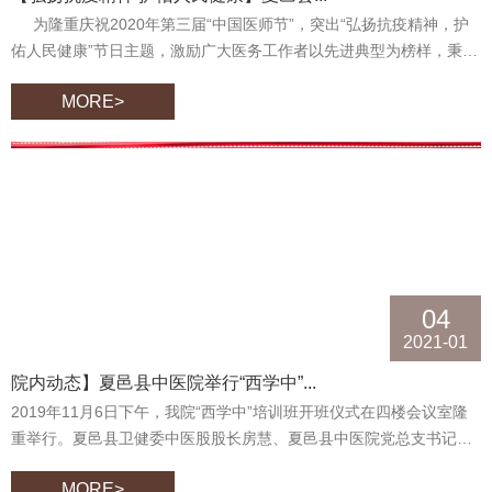
为隆重庆祝2020年第三届“中国医师节”，突出“弘扬抗疫精神，护
佑人民健康”节日主题，激励广大医务工作者以先进典型为榜样，秉承
医者仁心、强化使命担当，继续当好守护人民健康的忠诚卫士，不断
MORE>
增进全社会对医务工作者的理解和认同。为了熟练掌握运用医院感染
知识，能够面对疫情“召之即来、来之能战”，我院于8月18日组织开展
了第三届“中国医师节”感染知识竞赛活动。经过前期激烈的笔试、预
赛，由临床各科室自由组合的6组代表队脱颖而出，参加了此次比赛。
院领导班子及各科室工作人员300余人观看了比赛。
04
2021-01
院内动态】夏邑县中医院举行“西学中”...
2019年11月6日下午，我院“西学中”培训班开班仪式在四楼会议室隆
重举行。夏邑县卫健委中医股股长房慧、夏邑县中医院党总支书记、
院长孙玉松、副院长张璐、医政科科长吕丽青、护理部主任关晓翻、
MORE>
药剂科科长张高峰及授课教师出席了开班仪式。开班仪式由夏邑县中