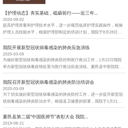
医院副院长柳秀真主持，近300名学员参加了本次开班仪式。夏邑县
【护理动态】夯实基础，砥砺前行——近三年...
中医院党总支书记、院长孙玉松致辞夏邑县中医院党总支书记、院长
2020-09-02
孙玉松介绍了本次西学中培训班的背景、意义及基本情况。他指出，
提高护理质量和护理技术水平，进一步规范临床护理实践操作，检验
开办“西学中”培训班是传承中医文化、优化中医服务的切实需要；是
护理人员技能水平，根据护理部制定的培训计划，我院于8月28日对
坚持中西医并重、把中医药与西医药摆在同等重要位置的需要；是壮
新入职护理人员进行了技能操作考核。
大中医人才队伍建设的需要。夏邑县卫健委中医股股长房慧致辞开班
我院开展新型冠状病毒感染的肺炎应急演练
仪式上，夏邑县卫健委中医股股长房慧指出，举办“西学中”培训班是
2020-03-09
坚持中西医并重，加强我县中医工作的一项重要举措。希望授课讲
为做好新型冠状病毒感染的肺炎防控和医疗救治工作，1月22日我院
师、学员相互交流，学有所获，确保完成学习任务，把自己培养成为
举办新型冠状病毒疫情处置与医疗救治应急演练。夏邑县中医院院长
优秀的中医人才。夏邑县中医院副院长柳秀真主持会议开班仪式结束
孙玉松主持应急演练部署工作会议院长孙玉松宣布演练开始现场模拟
后，夏邑县中医院优秀中医代表张村为培训班学员讲解了《中医基础
发热患者到我院就诊预检分诊人员引导患者到发热门诊就诊发热门诊
理论》。夏邑县中医院优秀中医代表张村为大家讲解《中医基础理
我院召开新型冠状病毒感染的肺炎防治培训会
医生对患者进行诊治抽血检验拍摄胸片医疗救治专家组对患者会诊将
2020-03-09
论》
发热患者安全转运指定医疗机构对转运车辆进行终末消毒分管院长和
为了切实做好新型冠状病毒感染的肺炎防控工作，进一步提升新型冠
参与人员评价总结本次演练，并宣布演练结束 我院通过开展新型
状病毒感染的肺炎防治水平。根据县卫健委的部署，我院于1月21日
冠状病毒感染的肺炎应急演练，进一步提高了医务人员的应急处置和
在行政楼二楼会议室召开夏邑县中医院新型冠状病毒感染的肺炎医疗
抢救配合协调能力，确保能及时、高效、有序地应对突发公共卫生事
救治专家组工作会议，并在四楼会议室召开新型冠状病毒感染的肺炎
夏邑县第二届“中国医师节”表彰大会 我院...
件，切实保障人民的身体健康！
防治培训会。院领导班子及全院职工参加了此次培训会。夏邑县中医
2019-08-21