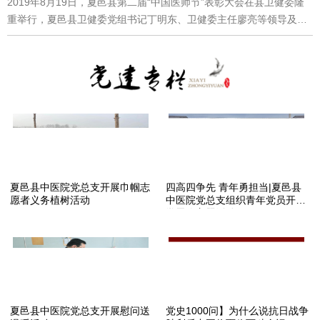
院召开新型冠状病毒感染的肺炎医疗救治专家组工作会议 培训内
2019年8月19日，夏邑县第二届“中国医师节”表彰大会在县卫健委隆
容涉及疫情防控的工作要求、新型冠状病毒感染的肺炎诊疗及感染防
重举行，夏邑县卫健委党组书记丁明东、卫健委主任廖亮等领导及夏
控和医务人员个人防护要求。此次培训任务重，时间紧，各科室所属
邑县优秀医师代表出席表彰大会。 夏邑县中医院共有四名同志获
人员在参加完院内学习培训后，门诊、急诊相关人员还要熟知预检分
得表彰，其中“夏邑县十佳医师”2名，“夏邑县优秀医师”2名。内分泌科
诊流程，引导发热病人到发热门诊进行初诊，做好宣教；临床科室内
主任陈复力、疼痛科主任何东 荣获夏邑县“十佳医师”妇产科闫娟、骨
部，对每一位工作人员均要再次进行培训，做到人人知晓。
伤科臧权威 荣获夏邑县“优秀医师” 夏邑县第二届“中国医师节”表
彰大会，进一步弘扬了“敬佑生命，救死扶伤、甘于奉献、大爱无
疆”的职业精神，旨在号召全县医师，不忘初心，守护生命，做一个悬
壶济世、仁心仁术的善良医师，为全县人民群众的健康保驾护航！
夏邑县中医院党总支开展巾帼志
四高四争先 青年勇担当|夏邑县
愿者义务植树活动
中医院党总支组织青年党员开展
学雷锋主题活动
夏邑县中医院党总支开展慰问送
党史1000问】为什么说抗日战争