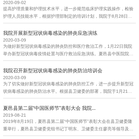
2020-09-02
孙玉松介绍了本次西学中培训班的背景、意义及基本情况。他指出，
提高护理质量和护理技术水平，进一步规范临床护理实践操作，检验
开办“西学中”培训班是传承中医文化、优化中医服务的切实需要；是
护理人员技能水平，根据护理部制定的培训计划，我院于8月28日对
坚持中西医并重、把中医药与西医药摆在同等重要位置的需要；是壮
新入职护理人员进行了技能操作考核。
大中医人才队伍建设的需要。夏邑县卫健委中医股股长房慧致辞开班
我院开展新型冠状病毒感染的肺炎应急演练
仪式上，夏邑县卫健委中医股股长房慧指出，举办“西学中”培训班是
2020-03-09
坚持中西医并重，加强我县中医工作的一项重要举措。希望授课讲
为做好新型冠状病毒感染的肺炎防控和医疗救治工作，1月22日我院
师、学员相互交流，学有所获，确保完成学习任务，把自己培养成为
举办新型冠状病毒疫情处置与医疗救治应急演练。夏邑县中医院院长
优秀的中医人才。夏邑县中医院副院长柳秀真主持会议开班仪式结束
孙玉松主持应急演练部署工作会议院长孙玉松宣布演练开始现场模拟
后，夏邑县中医院优秀中医代表张村为培训班学员讲解了《中医基础
发热患者到我院就诊预检分诊人员引导患者到发热门诊就诊发热门诊
理论》。夏邑县中医院优秀中医代表张村为大家讲解《中医基础理
我院召开新型冠状病毒感染的肺炎防治培训会
医生对患者进行诊治抽血检验拍摄胸片医疗救治专家组对患者会诊将
2020-03-09
论》
发热患者安全转运指定医疗机构对转运车辆进行终末消毒分管院长和
为了切实做好新型冠状病毒感染的肺炎防控工作，进一步提升新型冠
参与人员评价总结本次演练，并宣布演练结束 我院通过开展新型
状病毒感染的肺炎防治水平。根据县卫健委的部署，我院于1月21日
冠状病毒感染的肺炎应急演练，进一步提高了医务人员的应急处置和
在行政楼二楼会议室召开夏邑县中医院新型冠状病毒感染的肺炎医疗
抢救配合协调能力，确保能及时、高效、有序地应对突发公共卫生事
救治专家组工作会议，并在四楼会议室召开新型冠状病毒感染的肺炎
夏邑县第二届“中国医师节”表彰大会 我院...
件，切实保障人民的身体健康！
防治培训会。院领导班子及全院职工参加了此次培训会。夏邑县中医
2019-08-21
院召开新型冠状病毒感染的肺炎医疗救治专家组工作会议 培训内
2019年8月19日，夏邑县第二届“中国医师节”表彰大会在县卫健委隆
容涉及疫情防控的工作要求、新型冠状病毒感染的肺炎诊疗及感染防
重举行，夏邑县卫健委党组书记丁明东、卫健委主任廖亮等领导及夏
控和医务人员个人防护要求。此次培训任务重，时间紧，各科室所属
邑县优秀医师代表出席表彰大会。 夏邑县中医院共有四名同志获