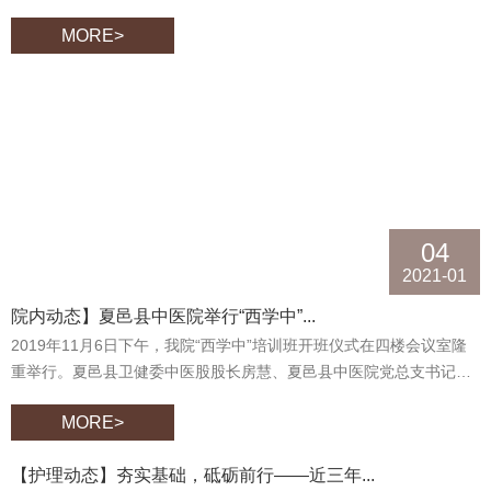
医者仁心、强化使命担当，继续当好守护人民健康的忠诚卫士，不断
MORE>
增进全社会对医务工作者的理解和认同。为了熟练掌握运用医院感染
知识，能够面对疫情“召之即来、来之能战”，我院于8月18日组织开展
了第三届“中国医师节”感染知识竞赛活动。经过前期激烈的笔试、预
赛，由临床各科室自由组合的6组代表队脱颖而出，参加了此次比赛。
院领导班子及各科室工作人员300余人观看了比赛。
04
2021-01
院内动态】夏邑县中医院举行“西学中”...
2019年11月6日下午，我院“西学中”培训班开班仪式在四楼会议室隆
重举行。夏邑县卫健委中医股股长房慧、夏邑县中医院党总支书记、
院长孙玉松、副院长张璐、医政科科长吕丽青、护理部主任关晓翻、
MORE>
药剂科科长张高峰及授课教师出席了开班仪式。开班仪式由夏邑县中
医院副院长柳秀真主持，近300名学员参加了本次开班仪式。夏邑县
【护理动态】夯实基础，砥砺前行——近三年...
中医院党总支书记、院长孙玉松致辞夏邑县中医院党总支书记、院长