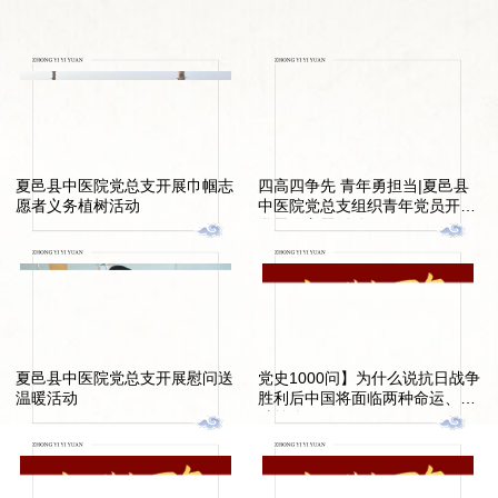
人员在参加完院内学习培训后，门诊、急诊相关人员还要熟知预检分
得表彰，其中“夏邑县十佳医师”2名，“夏邑县优秀医师”2名。内分泌科
诊流程，引导发热病人到发热门诊进行初诊，做好宣教；临床科室内
主任陈复力、疼痛科主任何东 荣获夏邑县“十佳医师”妇产科闫娟、骨
部，对每一位工作人员均要再次进行培训，做到人人知晓。
伤科臧权威 荣获夏邑县“优秀医师” 夏邑县第二届“中国医师节”表
彰大会，进一步弘扬了“敬佑生命，救死扶伤、甘于奉献、大爱无
疆”的职业精神，旨在号召全县医师，不忘初心，守护生命，做一个悬
壶济世、仁心仁术的善良医师，为全县人民群众的健康保驾护航！
夏邑县中医院党总支开展巾帼志
四高四争先 青年勇担当|夏邑县
愿者义务植树活动
中医院党总支组织青年党员开展
学雷锋主题活动
夏邑县中医院党总支开展慰问送
党史1000问】为什么说抗日战争
温暖活动
胜利后中国将面临两种命运、两
种前途？